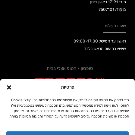
ת.ד: 17191 ראשון לציון
מיקוד: 7507101
שעות פעילות
ראשון עד חמישי: 09:00-17:00
שישי: בתיאום מראש בלבד
טופסון - הטופ אצלי בבית.
פרטיות
כדי לספק את החוויה הטובה ביותר, אנו משתמשים בטכנולוגיות כמו קובצי Cookie
לאחסון ו/או גישה למידע ממכשיר המשתמש. מתן הסכמה לשימוש בטכנולוגיות אלו
קידום אתרים SEOUP
יאפשר לנו לעבד נתונים כגון התנהגות גלישה או מזהים ייחודיים באתר זה. אי־מתן
הסכמה או משיכת הסכמה עלולים להשפיע לרעה על תפקוד ותכונות מסוימות באתר.