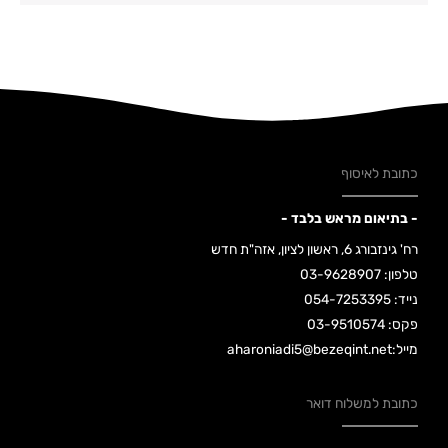
כתובת לאיסוף
- בתיאום מראש בלבד -
רח' גינזבורג 6, ראשון לציון, אזה"ת חדש
טלפון: 03-9628907
נייד: 054-7253395
פקס: 03-9510574
מייל:aharoniadi5@bezeqint.net
כתובת למשלוח דואר