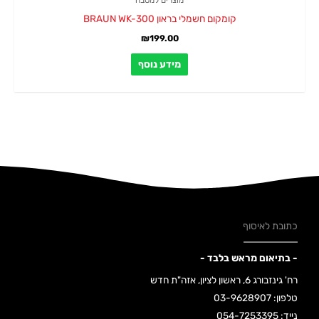
מוצרים למטבח
קומקום חשמלי בראון BRAUN WK-300
₪
199.00
מידע נוסף
כתובת לאיסוף
- בתיאום מראש בלבד -
רח' גינזבורג 6, ראשון לציון, אזה"ת חדש
טלפון: 03-9628907
נייד: 054-7253395