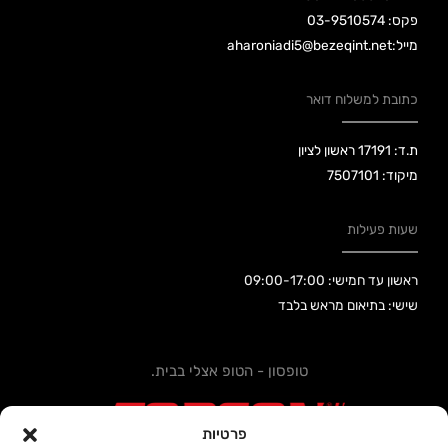
פקס: 03-9510574
מייל:aharoniadi5@bezeqint.net
כתובת למשלוח דואר
ת.ד: 17191 ראשון לציון
מיקוד: 7507101
שעות פעילות
ראשון עד חמישי: 09:00-17:00
שישי: בתיאום מראש בלבד
טופסון - הטופ אצלי בבית.
פרטיות