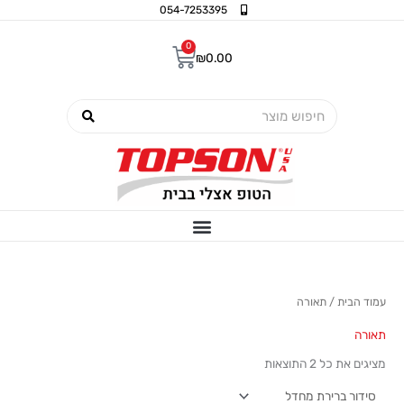
ילוג
054-7253395
תוכן
0
עגלת
₪
0.00
קניות
חיפוש
עמוד הבית
/ תאורה
תאורה
מציגים את כל ⁦2⁩ התוצאות