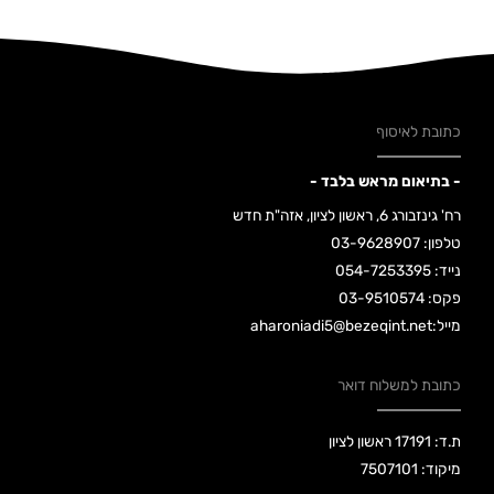
כתובת לאיסוף
- בתיאום מראש בלבד -
רח' גינזבורג 6, ראשון לציון, אזה"ת חדש
טלפון: 03-9628907
נייד: 054-7253395
פקס: 03-9510574
מייל:aharoniadi5@bezeqint.net
כתובת למשלוח דואר
ת.ד: 17191 ראשון לציון
מיקוד: 7507101