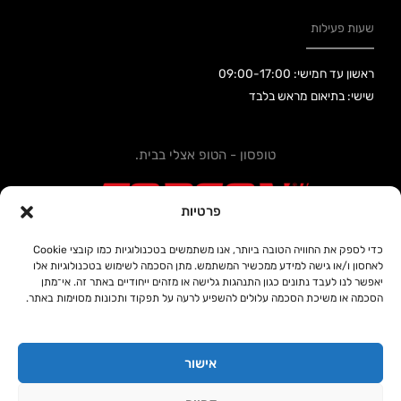
שעות פעילות
ראשון עד חמישי: 09:00-17:00
שישי: בתיאום מראש בלבד
טופסון - הטופ אצלי בבית.
פרטיות
כדי לספק את החוויה הטובה ביותר, אנו משתמשים בטכנולוגיות כמו קובצי Cookie
לאחסון ו/או גישה למידע ממכשיר המשתמש. מתן הסכמה לשימוש בטכנולוגיות אלו
קידום אתרים SEOUP
יאפשר לנו לעבד נתונים כגון התנהגות גלישה או מזהים ייחודיים באתר זה. אי־מתן
הסכמה או משיכת הסכמה עלולים להשפיע לרעה על תפקוד ותכונות מסוימות באתר.
אישור
כל הזכויות שמורות © טופסון 2020