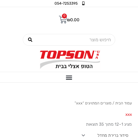
ילוג
054-7253395
תוכן
0
עגלת
₪
0.00
קניות
חיפוש
עמוד הבית
/ מוצרים המתויגים “xxx”
xxx
מציג 1–12 מתוך 35 תוצאות