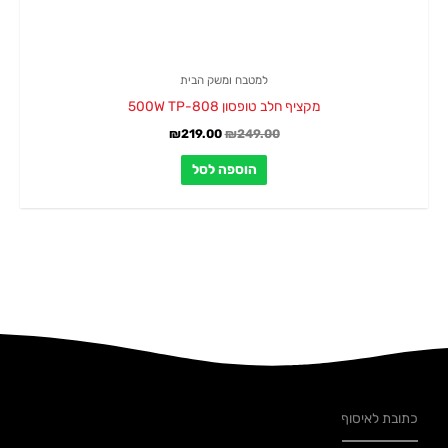
למטבח ומשק הבית
מקציף חלב טופסון 500W TP-808
₪
219.00
₪
249.00
הוספה לסל
כתובת לאיסוף