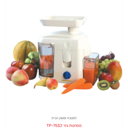
למטבח ומשק הבית
מסחטת גזר TP-753J