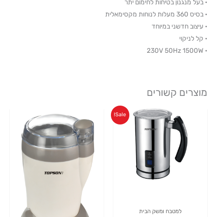
• בעל מנגנון בטיחות לחימום יתר
• בסיס 360 מעלות לנוחות מקסימאלית
• עיצוב חדשני במיוחד
• קל לניקוי
• 230V 50Hz 1500W
מוצרים קשורים
המחיר
המחיר
Sale!
המקורי
הנוכחי
היה:
הוא:
₪219.00.
₪249.00.
למטבח ומשק הבית