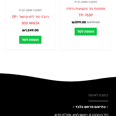
למטבח ומשק הבית
מסחטת גזר מקצועית גדולה
למטבח ומשק הבית
TP-753P
נינג'ה סיר לחץ ובישול OP-
₪
399.00
₪
499.00
300 NINJA
₪
1,249.00
הוספה לסל
הוספה לסל
כתובת לאיסוף
- בתיאום מראש בלבד -
רח' גינזבורג 6, ראשון לציון, אזה"ת חדש