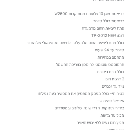
רדיאטור מוגן 10 צלעות דפנות קרות W2500
רדיאטור כולל טיימר
פתח ליציאת החום מלמעלה
דגם: TP-2012 NEW
כולל פתח ליציאת החום מלמעלה לחימום מקסימאלי של החדר
טיימר עד 24 שעות
מתחמם במהירות
תרמוסטט אוטומטי לחיסכון בצריכת החשמל
כולל נורת ביקורת
3 דרגות חום
נייד על גלגלים
בטיחותי- כולל מפסק המפסיק את המכשיר בעת נפילתו
אידיאלי לשימוש :
בחדרי תינוקות, חדרי שינה, סלונים ובמשרדים
מכיל 10 צלעות
מפיץ חום נעים ללא יבוש האוויר
יציב במיוחד