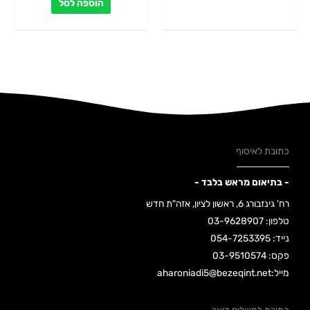
הוספה לסל
כתובת לאיסוף
- בתיאום מראש בלבד -
רח' גינזבורג 6, ראשון לציון, אזה"ת חדש
טלפון: 03-9628907
נייד: 054-7253395
פקס: 03-9510574
מייל:aharoniadi5@bezeqint.net