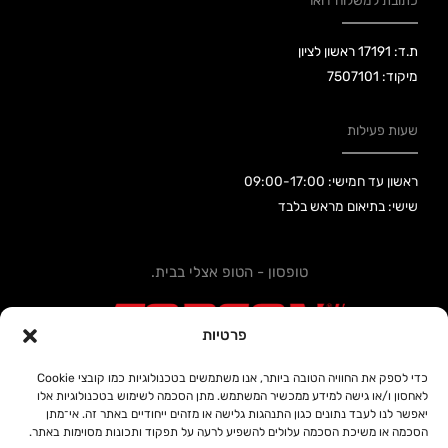
כתובת למשלוח דואר
ת.ד: 17191 ראשון לציון
מיקוד: 7507101
שעות פעילות
ראשון עד חמישי: 09:00-17:00
שישי: בתיאום מראש בלבד
טופסון - הטופ אצלי בבית.
פרטיות
כדי לספק את החוויה הטובה ביותר, אנו משתמשים בטכנולוגיות כמו קובצי Cookie
לאחסון ו/או גישה למידע ממכשיר המשתמש. מתן הסכמה לשימוש בטכנולוגיות אלו
קידום אתרים SEOUP
יאפשר לנו לעבד נתונים כגון התנהגות גלישה או מזהים ייחודיים באתר זה. אי־מתן
הסכמה או משיכת הסכמה עלולים להשפיע לרעה על תפקוד ותכונות מסוימות באתר.