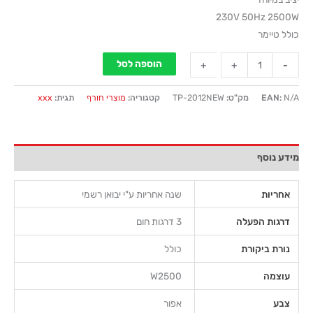
230V 50Hz 2500W
כולל טיימר
הוספה לסל
+
+
-
-
N/A
EAN:
מק"ט:
TP-2012NEW
קטגוריה:
מוצרי חורף
תגית:
xxx
מידע נוסף
אחריות
שנה אחריות ע"י יבואן רשמי
דרגות הפעלה
3 דרגות חום
נורת ביקורת
כולל
עוצמה
W2500
צבע
אפור