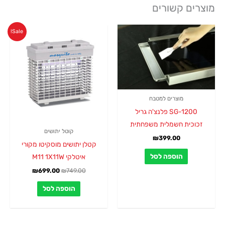
מוצרים קשורים
המחיר
המחיר
Sale!
המקורי
הנוכחי
היה:
הוא:
₪699.00.
₪749.00.
מוצרים למטבח
SG-1200 פלנצ'ה גריל
זכוכית חשמלית משפחתית
קוטל יתושים
₪
399.00
קטלן יתושים מוסקיטו מקורי
הוספה לסל
איטלקי M11 1X11W
₪
699.00
₪
749.00
הוספה לסל