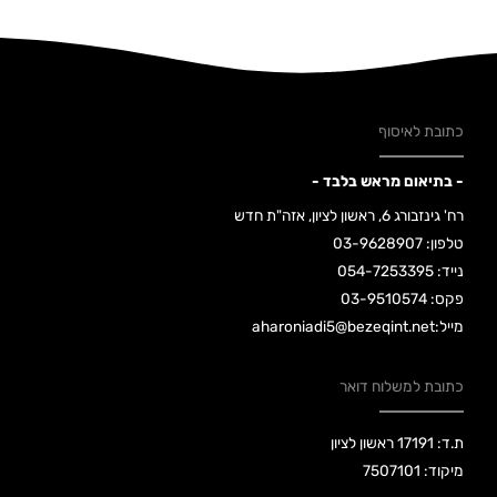
כתובת לאיסוף
- בתיאום מראש בלבד -
רח' גינזבורג 6, ראשון לציון, אזה"ת חדש
טלפון: 03-9628907
נייד: 054-7253395
פקס: 03-9510574
מייל:aharoniadi5@bezeqint.net
כתובת למשלוח דואר
ת.ד: 17191 ראשון לציון
מיקוד: 7507101