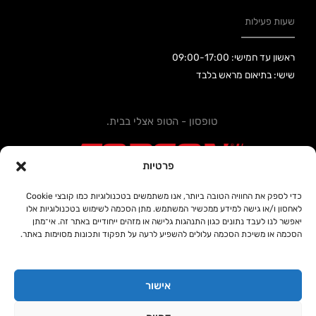
שעות פעילות
ראשון עד חמישי: 09:00-17:00
שישי: בתיאום מראש בלבד
טופסון - הטופ אצלי בבית.
פרטיות
כדי לספק את החוויה הטובה ביותר, אנו משתמשים בטכנולוגיות כמו קובצי Cookie
לאחסון ו/או גישה למידע ממכשיר המשתמש. מתן הסכמה לשימוש בטכנולוגיות אלו
קידום אתרים SEOUP
יאפשר לנו לעבד נתונים כגון התנהגות גלישה או מזהים ייחודיים באתר זה. אי־מתן
הסכמה או משיכת הסכמה עלולים להשפיע לרעה על תפקוד ותכונות מסוימות באתר.
אישור
כל הזכויות שמורות © טופסון 2020