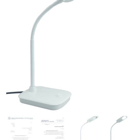
₪129.00.
₪149.00.
טופסון
באישור
מכון
הלכה
TP-
325