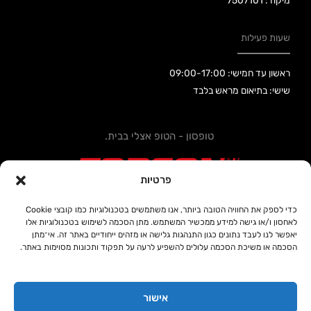
מיקוד: 7507101
שעות פעילות
ראשון עד חמישי: 09:00-17:00
שישי: בתיאום מראש בלבד
טופסון - הטופ אצלי בבית.
פרטיות
כדי לספק את החוויה הטובה ביותר, אנו משתמשים בטכנולוגיות כמו קובצי Cookie
לאחסון ו/או גישה למידע ממכשיר המשתמש. מתן הסכמה לשימוש בטכנולוגיות אלו
קידום אתרים SEOUP
יאפשר לנו לעבד נתונים כגון התנהגות גלישה או מזהים ייחודיים באתר זה. אי־מתן
הסכמה או משיכת הסכמה עלולים להשפיע לרעה על תפקוד ותכונות מסוימות באתר.
אישור