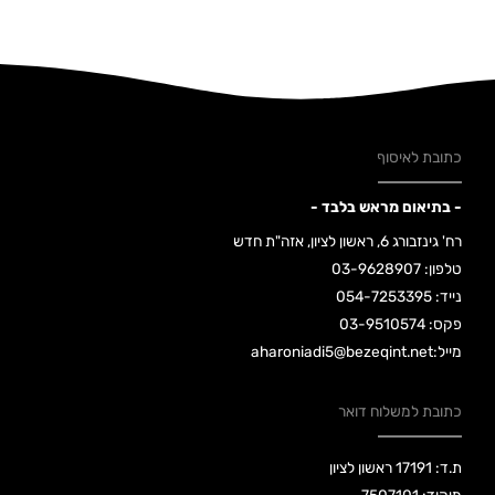
כתובת לאיסוף
- בתיאום מראש בלבד -
רח' גינזבורג 6, ראשון לציון, אזה"ת חדש
טלפון: 03-9628907
נייד: 054-7253395
פקס: 03-9510574
מייל:aharoniadi5@bezeqint.net
כתובת למשלוח דואר
ת.ד: 17191 ראשון לציון