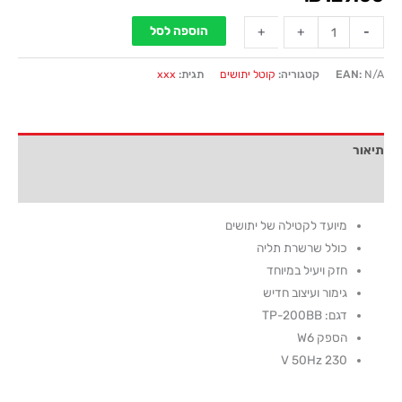
הוספה לסל
+
+
-
-
N/A
EAN:
קטגוריה:
קוטל יתושים
תגית:
xxx
תיאור
חוות דעת (0)
מיועד לקטילה של יתושים
כולל שרשרת תליה
חזק ויעיל במיוחד
גימור ועיצוב חדיש
דגם: TP-200BB
הספק W6
V 50Hz 230