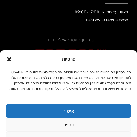
ראשון עד חמישי: 09:00-17:00
שישי: בתיאום מראש בלבד
טופסון - הטופ אצלי בבית.
פרטיות
כדי לספק את החוויה הטובה ביותר, אנו משתמשים בטכנולוגיות כמו קובצי Cookie
לאחסון ו/או גישה למידע ממכשיר המשתמש. מתן הסכמה לשימוש בטכנולוגיות אלו
קידום אתרים SEOUP
יאפשר לנו לעבד נתונים כגון התנהגות גלישה או מזהים ייחודיים באתר זה. אי־מתן
הסכמה או משיכת הסכמה עלולים להשפיע לרעה על תפקוד ותכונות מסוימות באתר.
אישור
כל הזכויות שמורות © טופסון 2020
דחייה