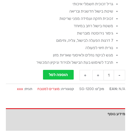
גריל זכוכית חשמלי איכותי
שיטת בישול חדשנית ובריאה
זכוכית חזקה ועמידה מפני שריטות
משטח בישול רחב במיוחד
גימור נירוסטה מוברשת
7 דרגות הפעלה לבישול, צליה, וחימום
נורית חיווי לפעולה
מגש לניקוז נוזלים ולאיסוף שאריות מזון
תרבד לשימוש בעת הבישול ולגירוד וניקיון המכשיר
הוספה לסל
+
+
-
-
N/A
EAN:
מק"ט:
SG-1200
קטגוריה:
מוצרים למטבח
תגית:
xxx
מידע נוסף
חוות דעת (0)