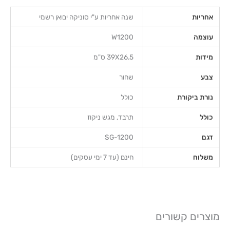
אחריות
שנה אחריות ע"י סוניקה יבואן רשמי
עוצמה
W1200
מידות
39X26.5 ס"מ
צבע
שחור
נורת ביקורת
כולל
כולל
תרבד, מגש ניקוז
דגם
SG-1200
משלוח
חינם (עד 7 ימי עסקים)
מוצרים קשורים